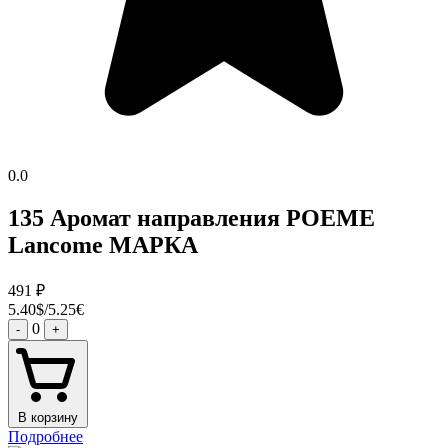
0.0
135 Аромат направления POEME
Lancome МАРКА
491
₽
5.40$/5.25€
0
-
+
В корзину
Подробнее