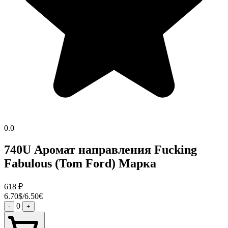
0.0
740U Аромат направления Fucking
Fabulous (Tom Ford) Марка
618
₽
6.70$/6.50€
0
-
+