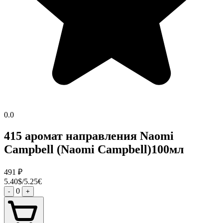
0.0
415 аромат направления Naomi
Campbell (Naomi Campbell)100мл
491
₽
5.40$/5.25€
0
-
+