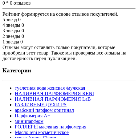
0 * 0 отзывов
Рейтинг формируется на основе отзывов покупателей.
5 звезд
0
4 звезды
0
3 звезды
0
2 звезды
0
1 звезда
0
Отзывы могут оставлять только покупатели, которые
приобрели этот товар. Также мы проверяем все отзывы на
достоверность перед публикацией.
Категории
туалетная вода женская /мужская
НАЛИВНАЯ ПАРФЮМЕРИЯ RENI
НАЛИВНАЯ ПАРФЮМЕРИЯ LaB
РАЗЛИВНЫЕ ДУХИ PS
арабский парфюм оригинал
Парфюмерия А+
минипарфюм
РОЛЛЕРЫ масляная парфюмерия
Масло reni косметическое
масла Aroma Charm