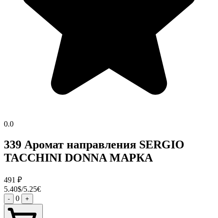
0.0
339 Аромат направления SERGIO
TACCHINI DONNA МАРКА
491
₽
5.40$/5.25€
0
-
+