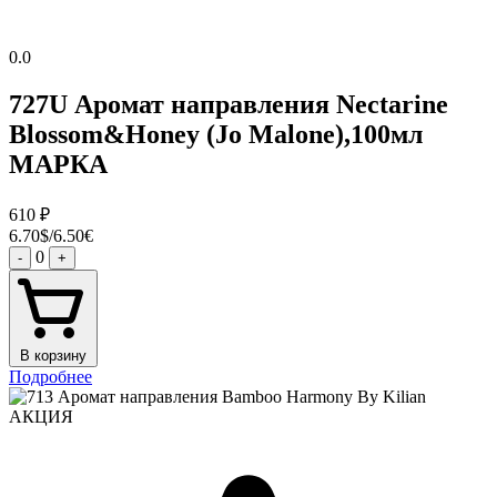
0.0
727U Аромат направления Nectarine
Blossom&Honey (Jo Malone),100мл
МАРКА
610
₽
6.70$/6.50€
0
-
+
В корзину
Подробнее