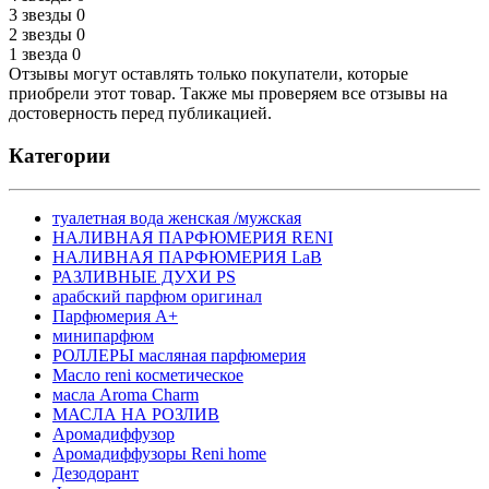
3 звезды
0
2 звезды
0
1 звезда
0
Отзывы могут оставлять только покупатели, которые
приобрели этот товар. Также мы проверяем все отзывы на
достоверность перед публикацией.
Категории
туалетная вода женская /мужская
НАЛИВНАЯ ПАРФЮМЕРИЯ RENI
НАЛИВНАЯ ПАРФЮМЕРИЯ LaB
РАЗЛИВНЫЕ ДУХИ PS
арабский парфюм оригинал
Парфюмерия А+
минипарфюм
РОЛЛЕРЫ масляная парфюмерия
Масло reni косметическое
масла Aroma Charm
МАСЛА НА РОЗЛИВ
Аромадиффузор
Аромадиффузоры Reni home
Дезодорант