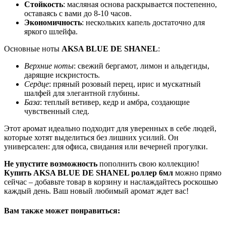
Стойкость
: масляная основа раскрывается постепенно,
оставаясь с вами до 8-10 часов.
Экономичность
: нескольких капель достаточно для
яркого шлейфа.
Основные ноты
AKSA BLUE DE SHANEL
:
Верхние ноты
: свежий бергамот, лимон и альдегиды,
дарящие искристость.
Сердце
: пряный розовый перец, ирис и мускатный
шалфей для элегантной глубины.
База
: теплый ветивер, кедр и амбра, создающие
чувственный след.
Этот аромат идеально подходит для уверенных в себе людей,
которые хотят выделиться без лишних усилий. Он
универсален: для офиса, свидания или вечерней прогулки.
Не упустите возможность
пополнить свою коллекцию!
Купить AKSA BLUE DE SHANEL роллер 6мл
можно прямо
сейчас – добавьте товар в корзину и наслаждайтесь роскошью
каждый день. Ваш новый любимый аромат ждет вас!
Вам также может понравиться: