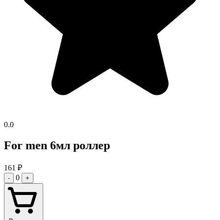
0.0
For men 6мл роллер
161
₽
0
-
+