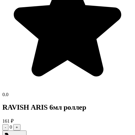
0.0
RAVISH ARIS 6мл роллер
161
₽
0
-
+