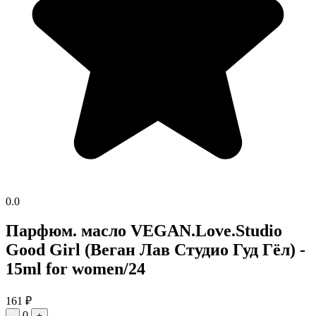
0.0
Парфюм. масло VEGAN.Love.Studio
Good Girl (Веган Лав Студио Гуд Гёл) -
15ml for women/24
161
₽
0
-
+