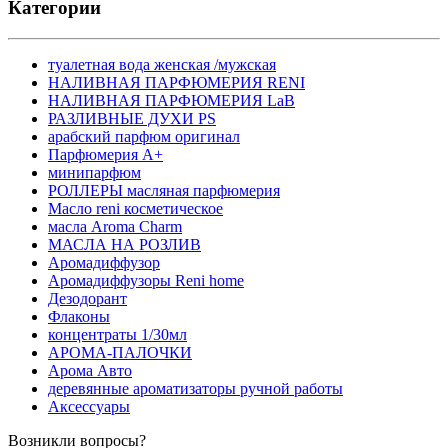
Категории
туалетная вода женская /мужская
НАЛИВНАЯ ПАРФЮМЕРИЯ RENI
НАЛИВНАЯ ПАРФЮМЕРИЯ LaB
РАЗЛИВНЫЕ ДУХИ PS
арабский парфюм оригинал
Парфюмерия А+
минипарфюм
РОЛЛЕРЫ масляная парфюмерия
Масло reni косметическое
масла Aroma Charm
МАСЛА НА РОЗЛИВ
Аромадиффузор
Аромадиффузоры Reni home
Дезодорант
Флаконы
концентраты 1/30мл
АРОМА-ПАЛОЧКИ
Арома Авто
деревянные ароматизаторы ручной работы
Аксессуары
Возникли вопросы?