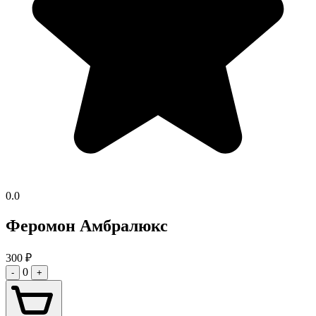
0.0
Феромон Амбралюкс
300
₽
0
-
+