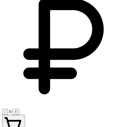
0
-
+