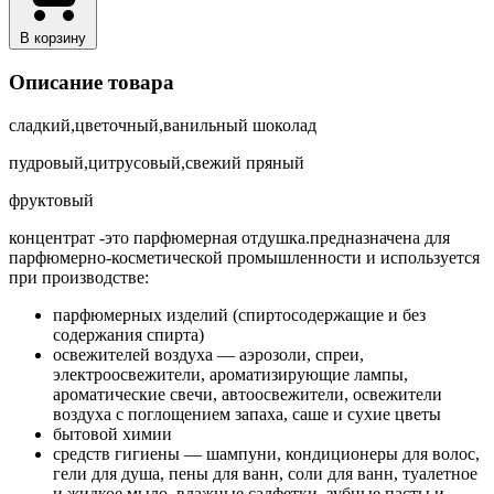
В корзину
Описание товара
сладкий,цветочный,ванильный шоколад
пудровый,цитрусовый,свежий пряный
фруктовый
концентрат -это парфюмерная отдушка.предназначена для
парфюмерно-косметической промышленности и используется
при производстве:
парфюмерных изделий (спиртосодержащие и без
содержания спирта)
освежителей воздуха — аэрозоли, спреи,
электроосвежители, ароматизирующие лампы,
ароматические свечи, автоосвежители, освежители
воздуха с поглощением запаха, саше и сухие цветы
бытовой химии
средств гигиены — шампуни, кондиционеры для волос,
гели для душа, пены для ванн, соли для ванн, туалетное
и жидкое мыло, влажные салфетки, зубные пасты и