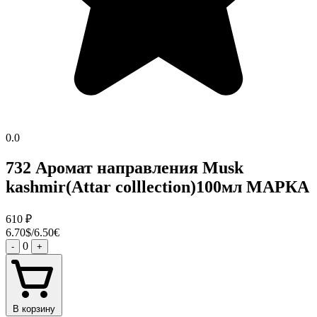
0.0
732 Аромат направления Musk
kashmir(Attar colllection)100мл МАРКА
610
₽
6.70$/6.50€
0
-
+
В корзину