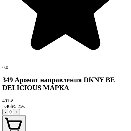
0.0
349 Аромат направления DKNY BE
DELICIOUS МАРКА
491
₽
5.40$/5.25€
0
-
+