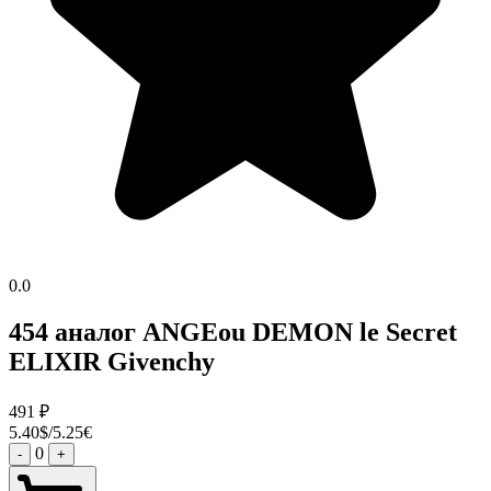
0.0
454 аналог ANGEou DEMON le Secret
ELIXIR Givenchy
491
₽
5.40$/5.25€
0
-
+