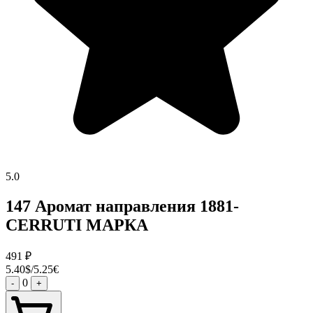
5.0
147 Аромат направления 1881-
CERRUTI МАРКА
491
₽
5.40$/5.25€
0
-
+