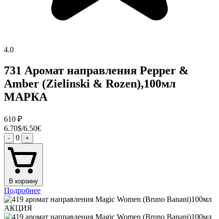
4.0
731 Аромат направления Pepper &
Amber (Zielinski & Rozen),100мл
МАРКА
610
₽
6.70$/6.50€
0
-
+
В корзину
Подробнее