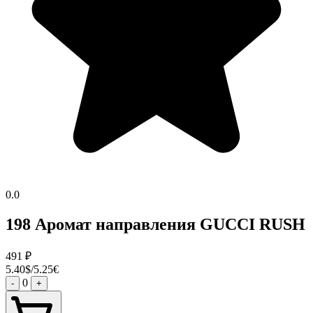
0.0
198 Аромат направления GUCCI RUSH
491
₽
5.40$/5.25€
0
-
+