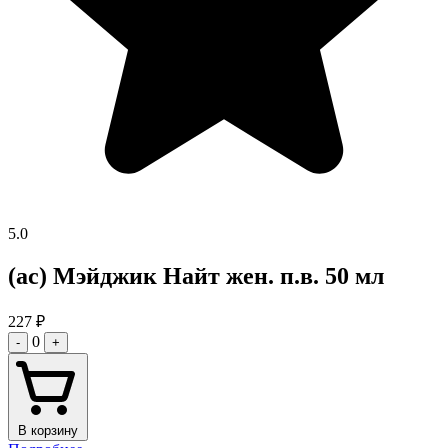
5.0
(ас) Мэйджик Найт жен. п.в. 50 мл
227
₽
0
-
+
В корзину