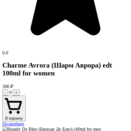
0.0
Charme Avrora (Шарм Аврора) edt
100ml for women
300
₽
0
-
+
В корзину
Подробнее