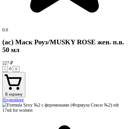
0.0
(ас) Маск Роуз/MUSKY ROSE жен. п.в.
50 мл
227
₽
0
-
+
В корзину
Подробнее