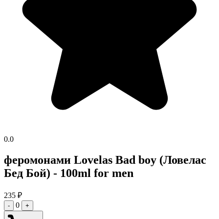
0.0
феромонами Lovelas Bad boy (Ловелас
Бед Бой) - 100ml for men
235
₽
0
-
+