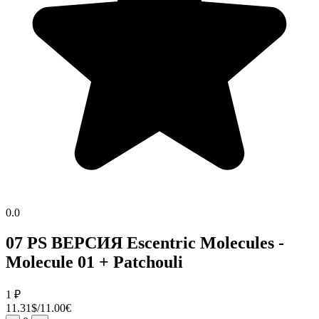
0.0
07 PS ВЕРСИЯ Escentric Molecules -
Molecule 01 + Patchouli
1
₽
11.31$/11.00€