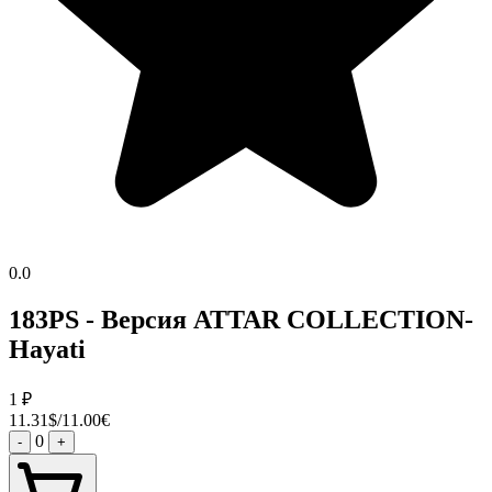
0.0
183PS - Версия ATTAR COLLECTION-
Hayati
1
₽
11.31$/11.00€
0
-
+