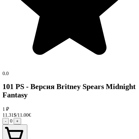
0.0
101 PS - Версия Britney Spears Midnight
Fantasy
1
₽
11.31$/11.00€
0
-
+