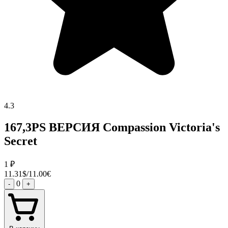
4.3
167,3PS ВЕРСИЯ Compassion Victoria's
Secret
1
₽
11.31$/11.00€
0
-
+