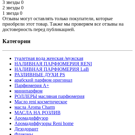
3 звезды
0
2 звезды
0
1 звезда
0
Отзывы могут оставлять только покупатели, которые
приобрели этот товар. Также мы проверяем все отзывы на
достоверность перед публикацией.
Категории
туалетная вода женская /мужская
НАЛИВНАЯ ПАРФЮМЕРИЯ RENI
НАЛИВНАЯ ПАРФЮМЕРИЯ LaB
РАЗЛИВНЫЕ ДУХИ PS
арабский парфюм оригинал
Парфюмерия А+
минипарфюм
РОЛЛЕРЫ масляная парфюмерия
Масло reni косметическое
масла Aroma Charm
МАСЛА НА РОЗЛИВ
Аромадиффузор
Аромадиффузоры Reni home
Дезодорант
Флаконы