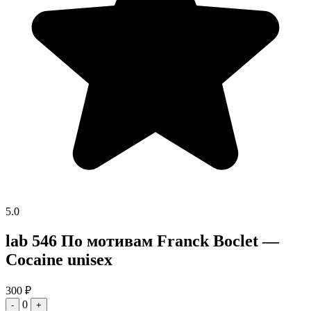
5.0
lab 546 По мотивам Franck Boclet —
Cocaine unisex
300
₽
0
-
+