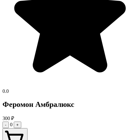
0.0
Феромон Амбралюкс
300
₽
0
-
+