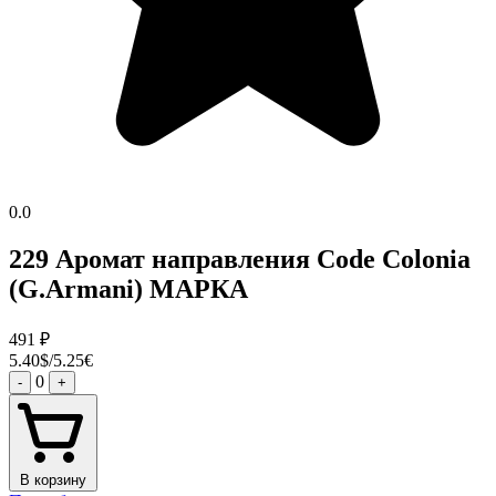
0.0
229 Аромат направления Code Colonia
(G.Armani) МАРКА
491
₽
5.40$/5.25€
0
-
+
В корзину