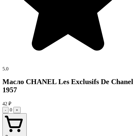
5.0
Масло CHANEL Les Exclusifs De Chanel
1957
42
₽
0
-
+