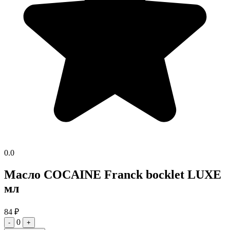
0.0
Масло COCAINE Franck bocklet LUXE
мл
84
₽
0
-
+