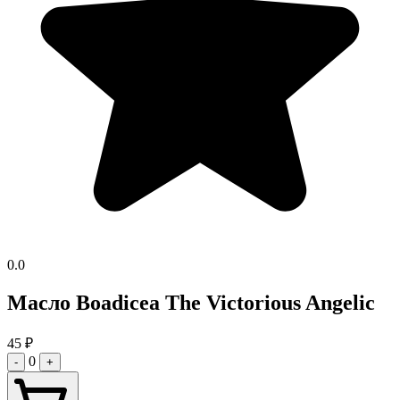
0.0
Масло Boadicea The Victorious Angelic
45
₽
0
-
+