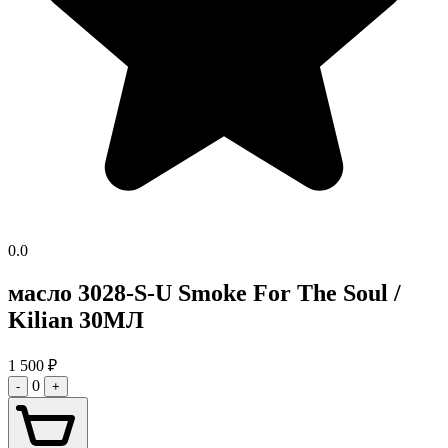
0.0
масло 3028-S-U Smoke For The Soul /
Kilian 30МЛ
1 500
₽
0
-
+