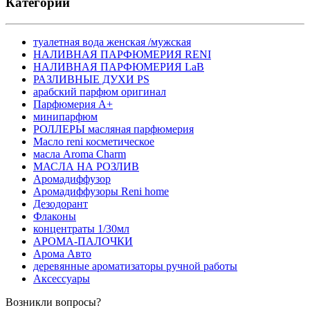
Категории
туалетная вода женская /мужская
НАЛИВНАЯ ПАРФЮМЕРИЯ RENI
НАЛИВНАЯ ПАРФЮМЕРИЯ LaB
РАЗЛИВНЫЕ ДУХИ PS
арабский парфюм оригинал
Парфюмерия А+
минипарфюм
РОЛЛЕРЫ масляная парфюмерия
Масло reni косметическое
масла Aroma Charm
МАСЛА НА РОЗЛИВ
Аромадиффузор
Аромадиффузоры Reni home
Дезодорант
Флаконы
концентраты 1/30мл
АРОМА-ПАЛОЧКИ
Арома Авто
деревянные ароматизаторы ручной работы
Аксессуары
Возникли вопросы?