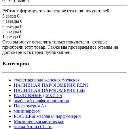
0 * 0 отзывов
Рейтинг формируется на основе отзывов покупателей.
5 звезд
0
4 звезды
0
3 звезды
0
2 звезды
0
1 звезда
0
Отзывы могут оставлять только покупатели, которые
приобрели этот товар. Также мы проверяем все отзывы на
достоверность перед публикацией.
Категории
туалетная вода женская /мужская
НАЛИВНАЯ ПАРФЮМЕРИЯ RENI
НАЛИВНАЯ ПАРФЮМЕРИЯ LaB
РАЗЛИВНЫЕ ДУХИ PS
арабский парфюм оригинал
Парфюмерия А+
минипарфюм
РОЛЛЕРЫ масляная парфюмерия
Масло reni косметическое
масла Aroma Charm