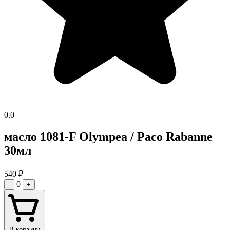
0.0
масло 1081-F Olympea / Paco Rabanne
30мл
540
₽
0
-
+
В корзину