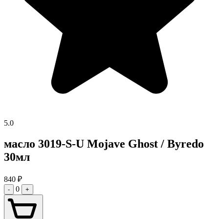
5.0
масло 3019-S-U Mojave Ghost / Byredo
30мл
840
₽
0
-
+