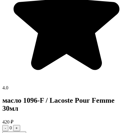
4.0
масло 1096-F / Lacoste Pour Femme
30мл
420
₽
0
-
+