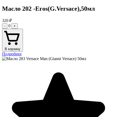
Масло 202 -Eros(G.Versace),50мл
320
₽
0
-
+
В корзину
Подробнее