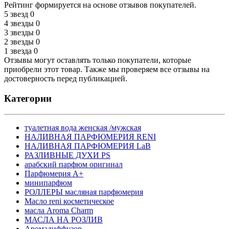
Рейтинг формируется на основе отзывов покупателей.
5 звезд
0
4 звезды
0
3 звезды
0
2 звезды
0
1 звезда
0
Отзывы могут оставлять только покупатели, которые
приобрели этот товар. Также мы проверяем все отзывы на
достоверность перед публикацией.
Категории
туалетная вода женская /мужская
НАЛИВНАЯ ПАРФЮМЕРИЯ RENI
НАЛИВНАЯ ПАРФЮМЕРИЯ LaB
РАЗЛИВНЫЕ ДУХИ PS
арабский парфюм оригинал
Парфюмерия А+
минипарфюм
РОЛЛЕРЫ масляная парфюмерия
Масло reni косметическое
масла Aroma Charm
МАСЛА НА РОЗЛИВ
Аромадиффузор