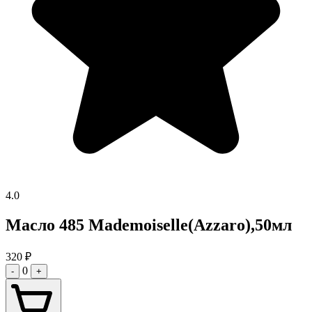
4.0
Масло 485 Mademoiselle(Azzaro),50мл
320
₽
0
-
+