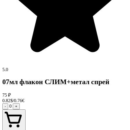
5.0
07мл флакон СЛИМ+метал спрей
75
₽
0.82$/0.76€
0
-
+