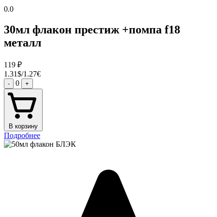
0.0
30мл флакон престиж +помпа f18
металл
119
₽
1.31$/1.27€
0
-
+
В корзину
Подробнее