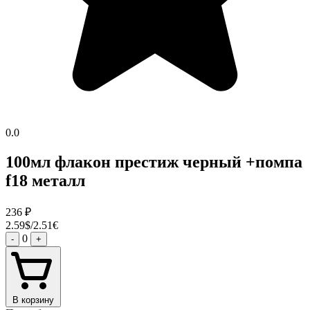
0.0
100мл флакон престиж черный +помпа
f18 металл
236
₽
2.59$/2.51€
0
-
+
В корзину