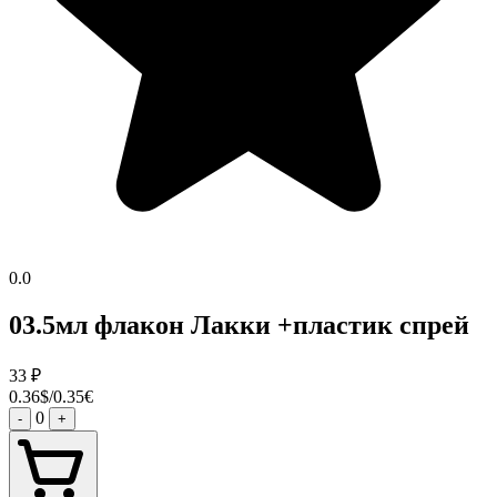
0.0
03.5мл флакон Лакки +пластик спрей
33
₽
0.36$/0.35€
0
-
+