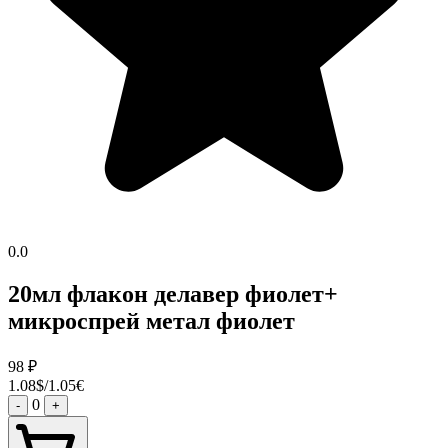
0.0
20мл флакон делавер фиолет+
микроспрей метал фиолет
98
₽
1.08$/1.05€
0
-
+