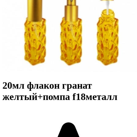
20мл флакон гранат
желтый+помпа f18металл