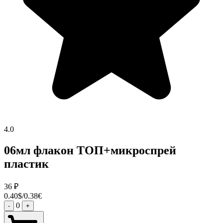
4.0
06мл флакон ТОП+микроспрей
пластик
36
₽
0.40$/0.38€
0
-
+