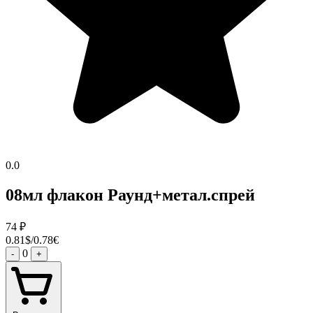
0.0
08мл флакон Раунд+метал.спрей
74
₽
0.81$/0.78€
0
-
+