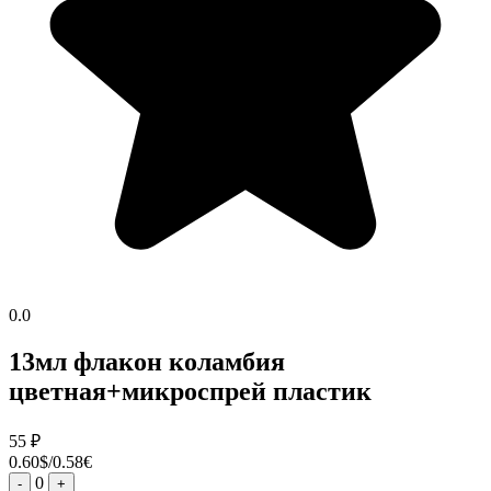
0.0
13мл флакон коламбия
цветная+микроспрей пластик
55
₽
0.60$/0.58€
0
-
+