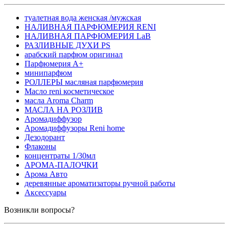
туалетная вода женская /мужская
НАЛИВНАЯ ПАРФЮМЕРИЯ RENI
НАЛИВНАЯ ПАРФЮМЕРИЯ LaB
РАЗЛИВНЫЕ ДУХИ PS
арабский парфюм оригинал
Парфюмерия А+
минипарфюм
РОЛЛЕРЫ масляная парфюмерия
Масло reni косметическое
масла Aroma Charm
МАСЛА НА РОЗЛИВ
Аромадиффузор
Аромадиффузоры Reni home
Дезодорант
Флаконы
концентраты 1/30мл
АРОМА-ПАЛОЧКИ
Арома Авто
деревянные ароматизаторы ручной работы
Аксессуары
Возникли вопросы?