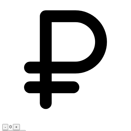
0
-
+