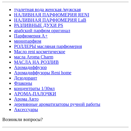
туалетная вода женская /мужская
НАЛИВНАЯ ПАРФЮМЕРИЯ RENI
НАЛИВНАЯ ПАРФЮМЕРИЯ LaB
РАЗЛИВНЫЕ ДУХИ PS
арабский парфюм оригинал
Парфюмерия А+
минипарфюм
РОЛЛЕРЫ масляная парфюмерия
Масло reni косметическое
масла Aroma Charm
МАСЛА НА РОЗЛИВ
Аромадиффузор
Аромадиффузоры Reni home
Дезодорант
Флаконы
концентраты 1/30мл
АРОМА-ПАЛОЧКИ
Арома Авто
деревянные ароматизаторы ручной работы
Аксессуары
Возникли вопросы?