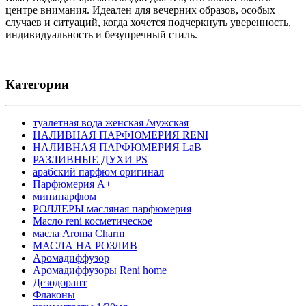
центре внимания. Идеален для вечерних образов, особых
случаев и ситуаций, когда хочется подчеркнуть уверенность,
индивидуальность и безупречный стиль.
Категории
туалетная вода женская /мужская
НАЛИВНАЯ ПАРФЮМЕРИЯ RENI
НАЛИВНАЯ ПАРФЮМЕРИЯ LaB
РАЗЛИВНЫЕ ДУХИ PS
арабский парфюм оригинал
Парфюмерия А+
минипарфюм
РОЛЛЕРЫ масляная парфюмерия
Масло reni косметическое
масла Aroma Charm
МАСЛА НА РОЗЛИВ
Аромадиффузор
Аромадиффузоры Reni home
Дезодорант
Флаконы