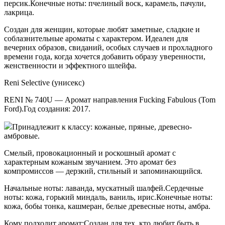
персик.Конечные ноты: пчелиный воск, карамель, пачули,
лакрица.
Создан для женщин, которые любят заметные, сладкие и
соблазнительные ароматы с характером. Идеален для
вечерних образов, свиданий, особых случаев и прохладного
времени года, когда хочется добавить образу уверенности,
женственности и эффектного шлейфа.
Reni Selective (унисекс)
RENI № 740U — Аромат направления Fucking Fabulous (Tom
Ford).Год создания: 2017.
Принадлежит к классу: кожаные, пряные, древесно-
амбровые.
Смелый, провокационный и роскошный аромат с
характерным кожаным звучанием. Это аромат без
компромиссов — дерзкий, стильный и запоминающийся.
Начальные ноты: лаванда, мускатный шалфей.Сердечные
ноты: кожа, горький миндаль, ваниль, ирис.Конечные ноты:
кожа, бобы тонка, кашмеран, белые древесные ноты, амбра.
Кому подходит аромат:Создан для тех, кто любит быть в