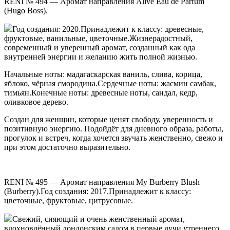
RENI № 494 — Аромат направления Alive Eau de Parfum
(Hugo Boss).
Год создания: 2020.Принадлежит к классу: древесные,
фруктовые, ванильные, цветочные.Жизнерадостный,
современный и уверенный аромат, созданный как ода
внутренней энергии и желанию жить полной жизнью.
Начальные ноты: мадагаскарская ваниль, слива, корица,
яблоко, чёрная смородина.Сердечные ноты: жасмин самбак,
тимьян.Конечные ноты: древесные ноты, сандал, кедр,
оливковое дерево.
Создан для женщин, которые ценят свободу, уверенность и
позитивную энергию. Подойдёт для дневного образа, работы,
прогулок и встреч, когда хочется звучать женственно, свежо и
при этом достаточно выразительно.
RENI № 495 — Аромат направления My Burberry Blush
(Burberry).Год создания: 2017.Принадлежит к классу:
цветочные, фруктовые, цитрусовые.
Свежий, сияющий и очень женственный аромат,
вдохновлённый лондонским садом в первые лучи утреннего